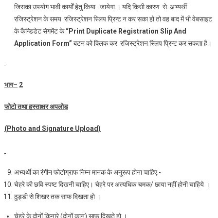
जिसका उपयोग भावी कार्यों हेतु किया जायेगा । यदि किसी कारण से अभ्‍यर्थी
रजिस्‍ट्रेशन के समय रजिस्‍ट्रेशन स्लिप प्रिन्‍ट न कर सका हो तो वह बाद में भी वेबसाइट
के कैन्डिडेट सेगमेंट के
“Print
D
uplicate Registration Slip And
Application Form”
बटन को क्लिक कर रजिस्‍ट्रेशन स्लिप प्रिन्‍ट कर सकता है।
भाग
–
2
फोटो तथा हस्ताक्षर अपलोड़
(Photo and Signature Upload)
अभ्‍यर्थी का रंगीन फोटोग्राफ निम्‍न मानक के अनुरूप होना चाहिए:-
चेहरे की छवि स्‍पष्‍ट दिखनी चाहिए। चेहरे पर अत्‍यधिक चमक/ छाया नहीं होनी चाहिये ।
ठुड्डी से शिखर तक साफ दिखता हो ।
चेहरे के दोनों किनारे (दोनों कान) साफ दिखते हो ।