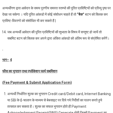
अभ्‍यर्थीगण द्वारा आवेदन के समय पूरणीय समस्‍त स्‍तम्‍भो की पूरित प्रविष्टियों को प्रीव्‍यू पृष्‍ठ पर
देखा जा सकेगा । यदि पूरित आंकडो में कोई संशोधन चाहते हैं तो
“
बैक
”
बटन को क्लिक कर
प्रविष्‍ट-विवरणो को संशोधित भी कर सकते हैं |
जब अभ्‍यर्थी आवेदन की पूरित प्रविष्टियों की शुध्‍दता के विषय में सन्‍तुष्‍ट हो जायें तो
सबमिट बटन को क्लिक कर अपने द्वारा अंकित आंकडो को अंतिम रूप से संप्रेषित करेंगें।
भाग
–
4
फीस का भुगतान
तथा एप्‍लीकेशन फार्म सबमिशन
(Fee Payment & Submit Application Form)
अभ्‍यर्थी निर्धारित शुल्क का भुगतान Credit card/Debit card, Internet Banking
या SBI के ई-चालान के माध्यम से बेबसाइट पर दिये गये निर्देशों का पालन करते हुये
तत्‍काल कर सकता है। शुल्‍क का सफल भुगतान होते ही Payment
Acknowledgment Receipt(PAR) Generate होगी जिसमें Payment का