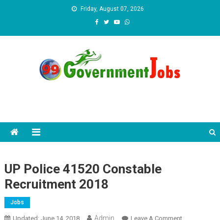
Skip to content
Friday, August 07, 2026
UP Police 41520 Constable
Recruitment 2018
Jobs
Admin
Updated:
June 14, 2018
Leave A Comment
On UP Police