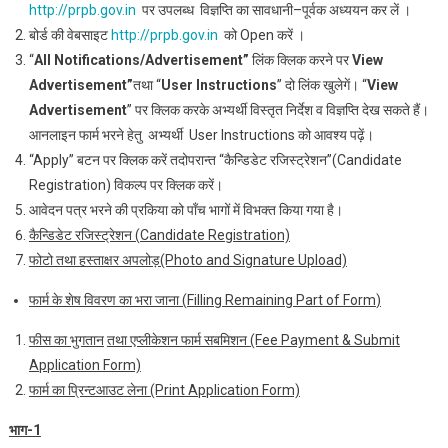
http://prpb.gov.in
पर उपलब्‍ध विज्ञप्ति का सावधानी–पूर्वक अध्‍ययन कर लें ।
बोर्ड की वेबसाइट
http://prpb.gov.in
को Open करें ।
“
All
Notifications/Advertisement
”
लिंक क्लिक करने पर
View
Advertisement”
तथा “
User Instructions
” दो लिंक खुलेगें। “
View
Advertisement
” पर क्लिक करके अभ्‍यर्थी विस्‍तृत निर्देश व विज्ञप्ति देख सकते हैं।
आनलाइन फार्म भरने हेतु अभ्‍यर्थी User Instructions को आवश्‍य पढ़ें।
“Apply” बटन पर क्लिक करें तदोपरान्‍त “कैन्डिडेट रजिस्‍ट्रेशन”(Candidate
Registration) विकल्‍प पर क्लिक करें।
आवेदन पत्र भरने की प्रकिया को पॉंच भागों में विभक्‍त किया गया है।
कैन्डिडेट रजिस्‍ट्रेशन
(
Candidate Registration)
फोटो तथा हस्ताक्षर अपलोड़
(Photo and Signature Upload)
फार्म के शेष विवरण का भरा जाना
(
Filling Remaining Part of Form
)
फीस का भुगतान
तथा एप्‍लीकेशन फार्म सबमिशन
(Fee Payment & Submit
Application Form)
फार्म का प्रि‍न्टआउट लेना
(Print Application Form)
भाग-1