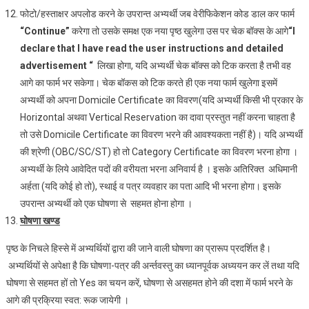
फोटो/हस्ताक्षर अपलोड करने के उपरान्त अभ्‍यर्थी जब वेरीफिकेशन कोड डाल कर फार्म
“
Continue
”
करेगा तो उसके समक्ष एक नया पृष्ठ खुलेगा उस पर चेक बॉक्स के आगे
“I
declare that I have read the user instructions and detailed
advertisement “
लिखा होगा, यदि अभ्‍यर्थी चेक बॉक्‍स को टिक करता है तभी वह
आगे का फार्म भर सकेगा। चेक बॉकस को टिक करते ही एक नया फार्म खुलेगा इसमें
अभ्यर्थी को अपना Domicile Certificate का विवरण(यदि अभ्यर्थी किसी भी प्रकार के
Horizontal अथवा Vertical Reservation का दावा प्रस्तुत नहीं करना चाहता है
तो उसे Domicile Certificate का विवरण भरने की आवश्यकता नहीं है)। यदि अभ्यर्थी
की श्रेणी (OBC/SC/ST) हो तो Category Certificate का विवरण भरना होगा ।
अभ्‍यर्थी के लिये आवेदित पदों की वरीयता भरना अनिवार्य है । इसके अतिरिक्त अधिमानी
अर्हता (यदि कोई हो तो), स्‍थाई व पत्र व्‍यवहार का पता आदि भी भरना होगा। इसके
उपरान्‍त अभ्‍यर्थी को एक घोषणा से सहमत होना होगा ।
घोषणा खण्‍ड
पृष्‍ठ के निचले हिस्‍से में अभ्‍यर्थियों द्वारा की जाने वाली घोषणा का प्रारूप प्रदर्शित है।
अभ्यर्थ‍ियों से अपेक्षा है कि घोषणा-पत्र की अर्न्‍तवस्‍तु का ध्‍यानपूर्वक अध्‍ययन कर लें तथा यदि
घोषणा से सहमत हों तो Yes का चयन करें, घोषणा से असहमत होने की दशा में फार्म भरने के
आगे की प्रक्रिया स्‍वत: रूक जायेगी ।