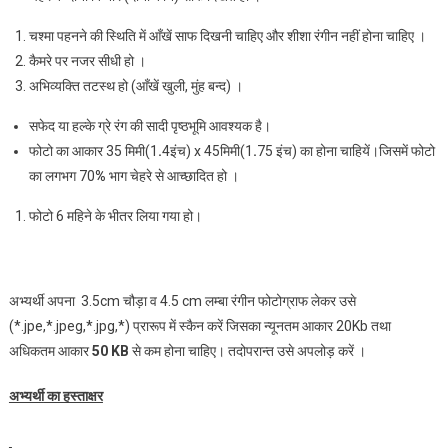
चश्‍मा पहनने की स्थिति में आँखें साफ दिखनी चाहिए और शीशा रंगीन नहीं होना चाहिए ।
कैमरे पर नजर सीधी हो ।
अभिव्‍यक्ति तटस्थ हो (आँखें खुली, मुंह बन्‍द) ।
सफेद या हल्‍के ग्रे रंग की सादी पृष्‍ठभूमि आवश्‍यक है।
फोटो का आकार 35 मिमी(1
.
4इंच) x 45मिमी(1
.
75 इंच) का होना चाहियें।जिसमें फोटो
का लगभग 70
%
भाग चेहरे से आच्छादित हो ।
फोटो 6 महिने के भीतर लिया गया हो।
अभ्‍यर्थी अपना 3.5cm चौड़ा व 4.5 cm लम्बा रंगीन फोटोग्राफ लेकर उसे
(*.jpe,*.jpeg,*.jpg,*) प्रारूप में स्कैन करें जिसका न्यूनतम आकार 20Kb तथा
अधि‍कतम आकार
50
KB
से कम होना चाहिए। तदोपरान्त उसे अपलोड़ करें ।
अभ्‍यर्थी
का हस्ताक्षर