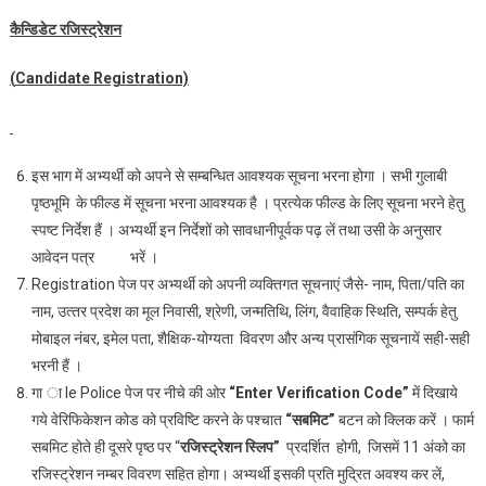
कैन्डिडेट रजिस्‍ट्रेशन
(
Candidate Registration)
इस भाग में अभ्‍यर्थी को अपने से सम्‍बन्धित आवश्‍यक सूचना भरना होगा । सभी गुलाबी
पृष्‍ठभूमि‍ के फील्‍ड में सूचना भरना आवश्‍यक है । प्रत्‍येक फील्‍ड के लिए सूचना भरने हेतु
स्‍पष्‍ट निर्देश हैं । अभ्‍यर्थी इन निर्देशों को सावधानीपूर्वक पढ़ लें तथा उसी के अनुसार
आवेदन पत्र भरें ।
Registration पेज पर अभ्‍यर्थी को अपनी व्‍यक्तिगत सूचनाएं जैसे- नाम, पिता/पति का
नाम, उत्‍तर प्रदेश का मूल निवासी, श्रेणी, जन्‍मतिथि, लिंग, वैवाहिक स्थिति, सम्‍पर्क हेतु
मोबाइल नंबर, इमेल पता, शैक्षिक-योग्‍यता विवरण और अन्‍य प्रासंगिक सूचनायें सही-सही
भरनी हैं ।
गा ा le Police पेज पर नीचे की ओर
“Enter Verification Code”
में दिखाये
गये वेरिफिकेशन कोड को प्रविष्टि करने के पश्‍चात
“
सबमिट
”
बटन को क्लिक करें । फार्म
सबमिट होते ही दूसरे पृष्‍ठ पर “
रजिस्‍ट्रेशन स्लिप
”
प्रदर्शित होगी, जिसमें 11 अंको का
रजिस्‍ट्रेशन नम्‍बर विवरण सहित होगा। अभ्‍यर्थी इसकी प्रति मुद्रित अवश्‍य कर लें,