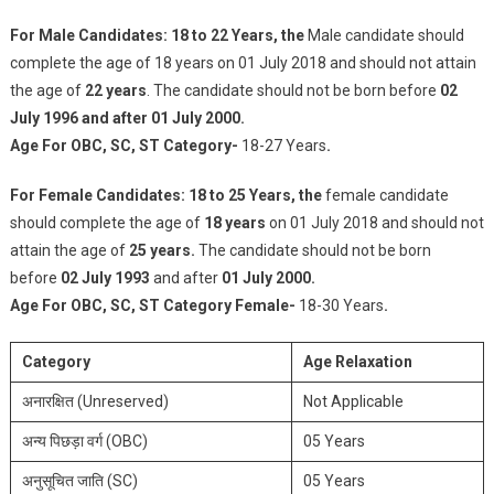
For Male Candidates: 18 to 22 Years, the
Male candidate should
complete the age of 18 years on 01 July 2018 and should not attain
the age of
22 years
. The candidate should not be born before
02
July 1996 and after 01 July 2000.
Age For OBC, SC, ST Category-
18-27 Years
.
For Female Candidates: 18 to 25 Years, the
female candidate
should complete the age of
18 years
on 01 July 2018 and should not
attain the age of
25 years.
The candidate should not be born
before
02 July 1993
and after
01 July 2000.
Age For OBC, SC, ST Category Female-
18-30 Years
.
Category
Age Relaxation
अनारक्षित (Unreserved)
Not Applicable
अन्य पिछड़ा वर्ग (OBC)
05 Years
अनुसूचित जाति (SC)
05 Years