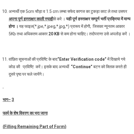
अभ्‍यर्थी एक 5cm चौड़ा व 1.5 cm लम्बा सफेद कागज का टुकड़ा काट ले तथा उसपर
अपना पूर्ण हस्‍ताक्षर काली स्‍याही
से करे ।
यही पूर्ण हस्‍ताक्षर सम्‍पूर्ण भर्ती प्रक्रिया में मान्‍य
होगा ।
यह फाइल(*.jpe,*.jpeg,*.jpg,*) प्रारूप में होगी, जिसका न्यूनतम आकार
5Kb तथा अधि‍कतम आकार
2
0
KB
से कम होना चाहिए। तदोपरान्त उसे अपलोड़ करें ।
वांछित सूचनाओं की प्रविष्टि के बाद
“Enter Verification code”
में दिखाये गये
कोड की प्रविष्टि करें। इसके बाद अभ्‍यर्थी
“
Continue
”
बटन को क्लिक करते ही
दूसरे पृष्‍ठ पर चले जायेंगे।
भाग
–
3
फार्म के शेष विवरण का भरा जाना
(
Filling Remaining Part of Form
)